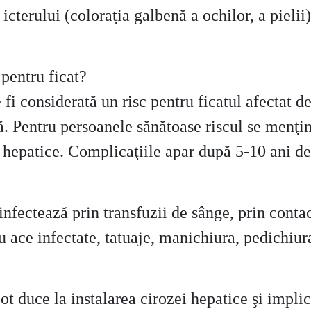
a icterului (coloraţia galbenă a ochilor, a pieli
 pentru ficat?
 fi considerată un risc pentru ficatul afectat d
lă. Pentru persoanele sănătoase riscul se menţi
ii hepatice. Complicaţiile apar după 5-10 ani d
infectează prin transfuzii de sânge, prin conta
cu ace infectate, tatuaje, manichiura, pedichiur
ot duce la instalarea cirozei hepatice şi implic