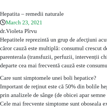
Hepatita – remedii naturale
March 23, 2021
dr.Violeta Pîrvu
Hepatitele reprezintă un grup de afecţiuni acut
căror cauză este multiplă: consumul crescut de
parenterala (transfuzii, perfuzii, intervenții c
departe cea mai frecventă cauză este consumul 
Care sunt simptomele unei boli hepatice?
Important de reţinut este că 50% din bolile hep
prin analizele de sânge (de obicei apar semn
Cele mai frecvente simptome sunt oboseala exce