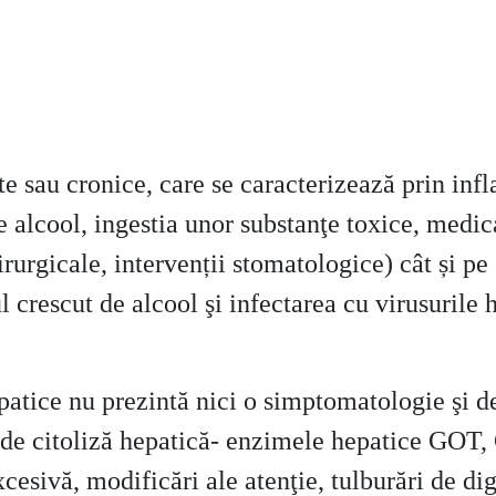
e sau cronice, care se caracterizează prin infla
 alcool, ingestia unor substanţe toxice, medica
hirurgicale, intervenții stomatologice) cât și p
crescut de alcool şi infectarea cu virusurile h
atice nu prezintă nici o simptomatologie şi des
e de citoliză hepatică- enzimele hepatice GOT
sivă, modificări ale atenţie, tulburări de dig