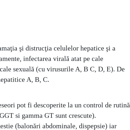
maţia şi distrucţia celulelor hepatice şi a
mente, infectarea virală atat pe cale
e cale sexuală (cu virusurile A, B C, D, E). De
epatitice A, B, C.
eori pot fi descoperite la un control de rutină
, GGT si gamma GT sunt crescute).
estie (balonări abdominale, dispepsie) iar