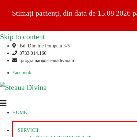
Stimați pacienți, din data de 15.08.2026 p
Skip to content
Bd. Dimitrie Pompeiu 3-5
0733.014.160
programari@steauadivina.ro
Facebook
Steaua
Clinica
HOME
Divina
Steaua
Divina
SERVICII