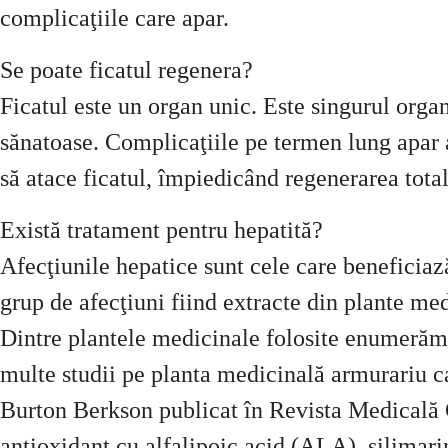
complicaţiile care apar.
Se poate ficatul regenera?
Ficatul este un organ unic. Este singurul organ
sănatoase. Complicaţiile pe termen lung apar 
să atace ficatul, împiedicând regenerarea total
Există tratament pentru hepatită?
Afecţiunile hepatice sunt cele care beneficiaz
grup de afecţiuni fiind extracte din plante me
Dintre plantele medicinale folosite enumerăm:
multe studii pe planta medicinală armurariu car
Burton Berkson publicat în Revista Medicală G
antioxidant cu alfalipoic acid (ALA), silimari