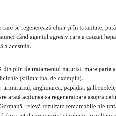
 care se regenerează chiar şi în totalitate, pu
atunci când agentul agresiv care a cauzat hepa
â a acestuia.
ă din plin de tratamentul naturist, mare parte 
dicinale (silimarina, de exemplu).
 armurariul, anghinarea, papădia, galbenelele,
e arată acțiunea sa regeneratoare asupra celule
ermană, relevă rezultate remarcabile ale trat
nă (extract de armurariu) și seleniu, rezultate