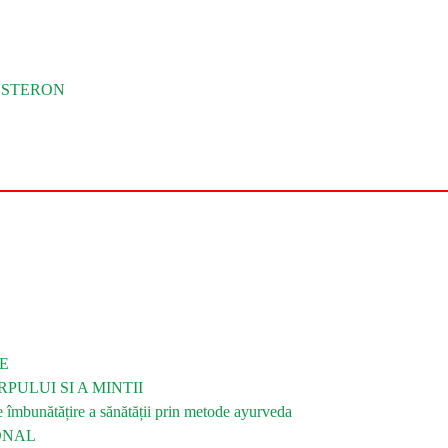
OSTERON
E
PULUI SI A MINTII
bunătățire a sănătății prin metode ayurveda
ONAL