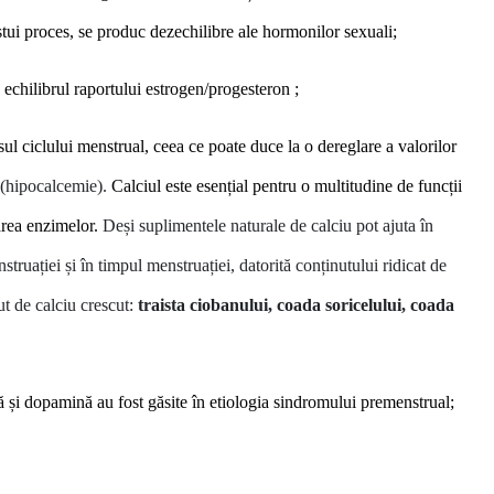
stui proces, se produc dezechilibre ale hormonilor sexuali;
echilibrul raportului estrogen/progesteron ;
sul ciclului menstrual, ceea ce poate duce la o dereglare a valorilor
c (hipocalcemie).
Calciul
este esen
ț
ial pentru o multitudine de funcții
area enzimelor.
Deși suplimentele naturale de calciu pot ajuta în
ruației și în timpul menstruației, datorită conținutului ridicat de
ut de calciu crescut:
traista ciobanului, coada soricelului, coada
nă
ș
i dopamină au fost găsite în etiologia sindromului premenstrual;