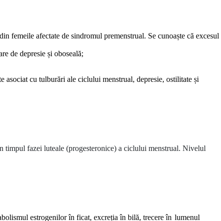
te din femeile afectate de sindromul premenstrual. Se cunoaște că excesul
tare de depresie și oboseală;
 asociat cu tulburări ale ciclului menstrual, depresie, ostilitate și
în timpul fazei luteale (progesteronice) a ciclului menstrual. Nivelul
bolismul estrogenilor în ficat, excre
ț
ia în bilă, trecere în
lumenul