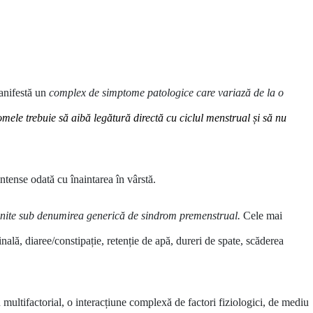
manifestă un
complex de simptome patologice care variază de la o
mele trebuie să aibă legătură directă cu ciclul menstrual
ș
i să nu
intense odată cu înaintarea în vârstă.
nite sub denumirea generică de sindrom premenstrual.
Cele mai
inală, diaree/constipație, retenție de apă, dureri de spate, scăderea
multifactorial, o interacțiune complexă de factori fiziologici, de mediu