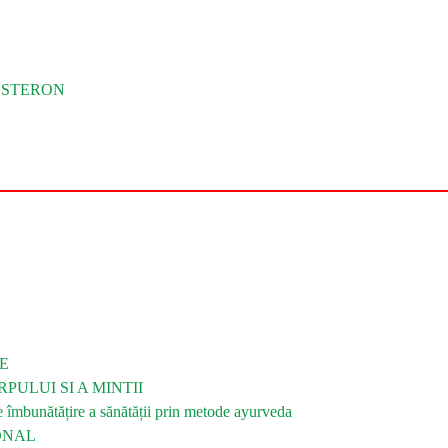
OSTERON
E
PULUI SI A MINTII
bunătățire a sănătății prin metode ayurveda
ONAL