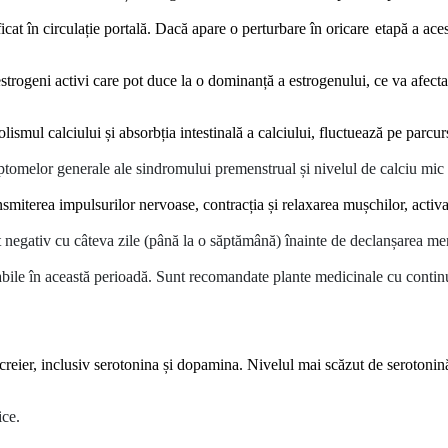
icat în circula
ț
ie portală. Dacă apare o perturbare în oricare
etapă a ace
trogeni activi care pot duce la o dominanță a estrogenului, ce va afecta 
ismul calciului și absorbția intestinală a calciului, fluctuează pe parcur
imptomelor generale ale sindromului premenstrual și nivelul de calciu mi
ansmiterea impulsurilor nervoase,
contrac
ț
ia
ș
i relaxarea mușchilor, activ
negativ cu câteva zile (până la o săptămână) înainte de declanșarea menst
orabile în această perioadă. Sunt recomandate plante medicinale cu contin
 creier, inclusi
v serotonina
ș
i dopamina
.
Nivelul mai scăzut de serotoni
ice.