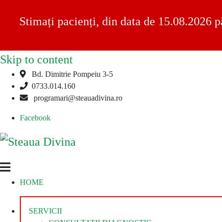
Stimați pacienți, din data de 15.08.2026 p
Skip to content
Bd. Dimitrie Pompeiu 3-5
0733.014.160
programari@steauadivina.ro
Facebook
Steaua
Clinica
HOME
Divina
Steaua
Divina
SERVICII