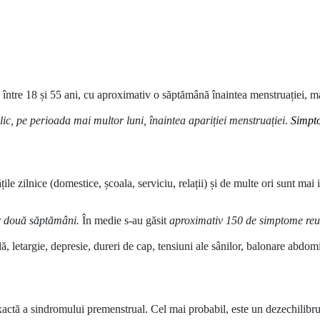
 între 18 și 55 ani, cu aproximativ o săptămână înaintea menstruației, 
clic, pe perioada mai multor luni, înaintea apariției menstruației
.
Simpto
ile zilnice (domestice, școala, serviciu, relații) și de multe ori sunt mai 
ar două săptămâni.
În medie s-au găsit
aproximativ 150 de simptome reu
ală, letargie, depresie, dureri de cap, tensiuni ale sânilor, balonare abdom
xactă a sindromului premenstrual. Cel mai probabil, este un dezechilibru 