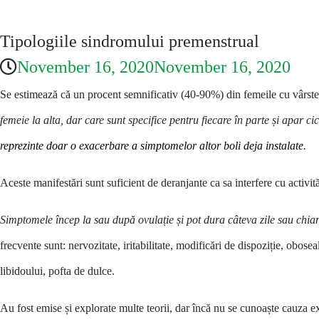
Tipologiile sindromului premenstrual
November 16, 2020
November 16, 2020
Se estimează că un procent semnificativ (40-90%) din femeile cu vârste
femeie la alta, dar care sunt specifice pentru fiecare în parte și apar ci
reprezinte doar o exacerbare a simptomelor altor boli deja instalate.
Aceste manifestări sunt suficient de deranjante ca sa interfere cu activităț
Simptomele încep la sau după ovulație și pot dura câteva zile sau chi
frecvente sunt: nervozitate, iritabilitate, modificări de dispoziție, obose
libidoului, pofta de dulce.
Au fost emise și explorate multe teorii, dar încă nu se cunoaște cauza e