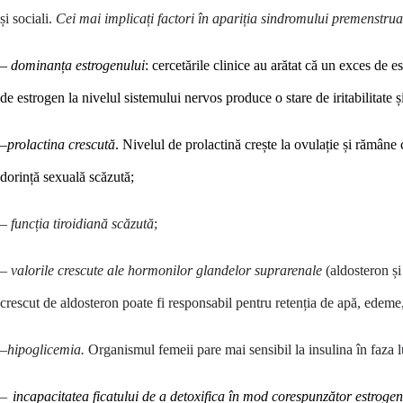
și sociali.
Cei mai implicați factori în apariția sindromului premenstru
–
dominanța estrogenului
: cercetările clinice au arătat că un exces de
de estrogen la nivelul sistemului nervos produce o stare de iritabilitate 
–
prolactina crescută
. Nivelul de prolactină crește la ovulație și rămâne c
dorință sexuală scăzută;
–
funcția tiroidiană scăzută
;
–
valorile crescute ale hormonilor glandelor suprarenale
(aldosteron și
crescut de aldosteron poate fi responsabil pentru retenția de apă, edeme,
–
hipoglicemia.
Organismul femeii pare mai sensibil la insulina în faza l
–
incapacitatea ficatului de a detoxifica în mod corespunzător estrogen