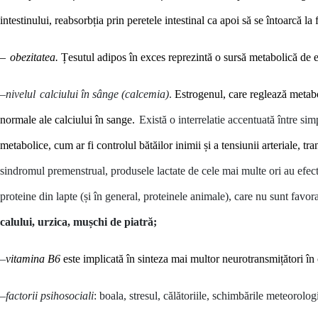
intestinului, reabsorb
ț
ia prin peretele intestinal ca apoi să se întoarcă la f
–
obezitatea.
Țesutul adipos în exces reprezintă o sursă metabolică de es
–
nivelul
calciului în sânge (calcemia)
.
Estrogenul, care reglează metabol
normale ale calciului în sange.
Există o interrelatie accentuată între s
metabolice, cum ar fi controlul bătăilor inimii
ș
i a tensiunii arteria
le, tr
sindromul premenstrual, produsele lactate de cele mai multe ori au efect 
proteine din lapte (și în general, proteinele animale), care nu sunt fav
calului, urzica, mușchi de piatră;
–
vitamina B6
este implicată în
sinteza mai multor neurotransmi
ț
ători în
–
factorii psihosociali
: boala, stresul, călătoriile, schimbările meteorolog