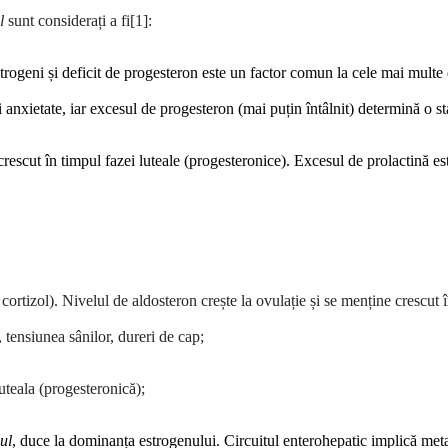
al
sunt considerați a fi[1]:
 estrogeni și deficit de progesteron este un factor comun la cele mai mul
și anxietate, iar excesul de progesteron (mai puțin întâlnit) determină o s
rescut în timpul fazei luteale (progesteronice). Excesul de prolactină este
 cortizol). Nivelul de aldosteron crește la ovulație și se menține crescut 
 tensiunea sânilor, dureri de cap;
uteala (progesteronică);
ul
, duce la dominanța estrogenului.
Circuitul enterohepatic implică meta