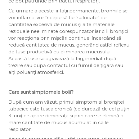
ce pot pătrunde prin tractul respirator).
Ca urmare a acestei iritaţii permanente, bronhiile se
vor inflama, vor începe să fie “sufocate” de
cantitatea excesivă de mucus şi alte materiale
reziduale neeliminate corespunzător iar cilii bronşici
vor reacţiona prin mişcări continue, încercând să
reducă cantitatea de mucus, generând astfel reflexul
de tuse productivă cu eliminarea mucusului.
Această tuse se agravează la frig, imediat după
trezire sau după contactul cu fumul de ţigară sau
alţi poluanţi atmosferici.
Care sunt simptomele bolii?
După cum am văzut, primul simptom al bronşitei
tabacice este tusea cronică (ce durează de cel puţin
3 luni) ce apare dimineaţa şi prin care se elimină o
mare cantitate de mucus acumulat în căile
respiratorii.