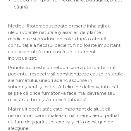
cătină.
Medicul fitoterapeut poate prescrie inhalaţii cu
uleiuri volatile naturale şi asocieri de plante
medicinale şi produse apicole după o atentă
consultaţie a fiecărui pacient, fiind foarte important
ca pacientul să primească un tratament
individualizat.
Psihoterapia este o metodă care ajută foarte mult
pacientul respectiv să conşitientizeze cauzele subtile
ale fumatului, uneori adânc ascunse în
subconşitient, şi astfel să-l elimine definitiv, întrucât
se şitie că orice fumător va face mai devreme sau
mai târziu bronşită cronică tabacică.
Mai mult decât atât, este important de şitiut că
nefumătorii care inhalează mai mereu aerul poluat
cu fum de ţigară sunt expuşi şi ei la acest gen de
afecţiune.