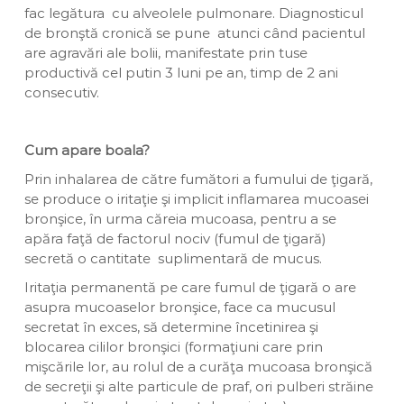
fac legătura cu alveolele pulmonare. Diagnosticul
de bronştă cronică se pune atunci când pacientul
are agravări ale bolii, manifestate prin tuse
productivă cel putin 3 luni pe an, timp de 2 ani
consecutiv.
Cum apare boala?
Prin inhalarea de către fumători a fumului de ţigară,
se produce o iritaţie şi implicit inflamarea mucoasei
bronşice, în urma căreia mucoasa, pentru a se
apăra faţă de factorul nociv (fumul de ţigară)
secretă o cantitate suplimentară de mucus.
Iritaţia permanentă pe care fumul de ţigară o are
asupra mucoaselor bronşice, face ca mucusul
secretat în exces, să determine încetinirea şi
blocarea cililor bronşici (formaţiuni care prin
mişcările lor, au rolul de a curăţa mucoasa bronşică
de secreţii şi alte particule de praf, ori pulberi străine