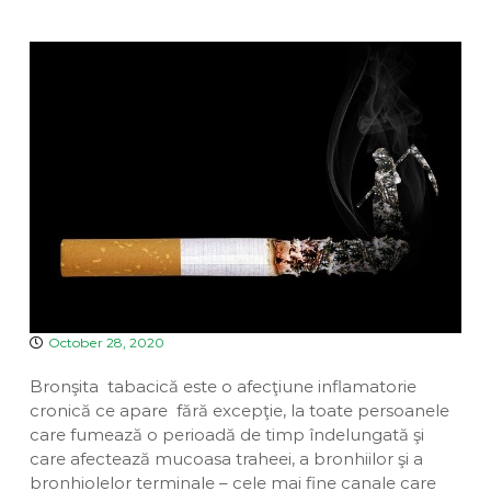
a
v
u
e
i
a
n
D
n
t
i
a
v
i
n
a
October 28, 2020
Bronşita tabacică este o afecţiune inflamatorie
cronică ce apare fără excepţie, la toate persoanele
care fumează o perioadă de timp îndelungată şi
care afectează mucoasa traheei, a bronhiilor şi a
bronhiolelor terminale – cele mai fine canale care