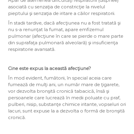
Apar de asemenea dificultăţi respiratorii (dispnee)
asociată cu senzaţia de constricţie la nivelul
pieptului şi senzaţia de iritare a căilor respiratorii.
În stadii tardive, dacă afecţiunea nu a fost tratată şi
nu s-a renunţat la fumat, apare emfizemul
pulmonar (afecţiune în care se pierde o mare parte
din suprafaţa pulmonară alveolară) şi insuficienţa
respiratorie avansată.
Cine este expus la această afecţiune?
În mod evident, fumătorii, în special aceia care
fumează de mulţi ani, un număr mare de ţigarete,
vor dezvolta bronşită cronică tabacică, însă şi
persoanele care lucrează în medii poluate cu praf,
pulberi, nisip, substanţe chimice iritante, vopseluri ori
lacuri, sunt expuse la a dezvolta o formă de bronşită
cronică.