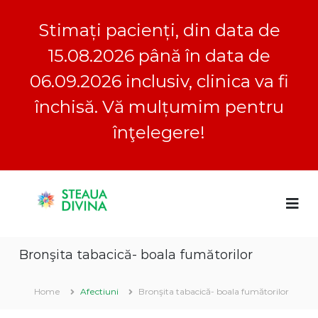
Stimați pacienți, din data de
15.08.2026 până în data de
06.09.2026 inclusiv, clinica va fi
închisă. Vă mulțumim pentru
înţelegere!
S
S
C
k
l
i
t
i
p
e
n
t
a
i
Bronşita tabacică- boala fumătorilor
o
c
u
a
c
a
S
o
Home
Afectiuni
Bronşita tabacică- boala fumătorilor
D
t
n
e
i
t