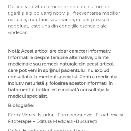
De aceea, evitarea mediilor poluate cu fum de
ţigară şi alţi poluanţi nocivi şi frecventarea mediilor
naturale, montane sau marine, cu aer proaspăt
nepoluat, este una din condiţiile esenţiale ale
vindecării.
Notă: Acest articol are doar caracter informativ.
Informațiile despre terapiile alternative, plante
medicinale sau remedii naturale din acest articol,
care pot veni în sprijinul pacientului, nu exclud
consultația la medicul specialist. Pentru medicația
inclusiv naturistă și folosirea acestor informații în
tratamentul bolilor, este indicată consultația la
medicul specialist.
Bibliografie:
Farm. Viorica Istudor- Farmacognozie , Fitochimie și
Fitoterapie – Editura Medicală -București
Duke- Handbook of medicinal herbs