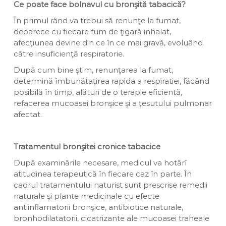
Ce poate face bolnavul cu bronşită tabacică?
În primul rând va trebui să renunţe la fumat,
deoarece cu fiecare fum de ţigară inhalat,
afecţiunea devine din ce în ce mai gravă, evoluând
către insuficienţă respiratorie.
După cum bine ştim, renunţarea la fumat,
determină îmbunătaţirea rapida a respiratiei, făcând
posibilă în timp, alături de o terapie eficientă,
refacerea mucoasei bronşice şi a ţesutului pulmonar
afectat.
Tratamentul bronşitei cronice tabacice
După examinările necesare, medicul va hotărî
atitudinea terapeutică în fiecare caz în parte. În
cadrul tratamentului naturist sunt prescrise remedii
naturale şi plante medicinale cu efecte
antiinflamatorii bronşice, antibiotice naturale,
bronhodilatatorii, cicatrizante ale mucoasei traheale