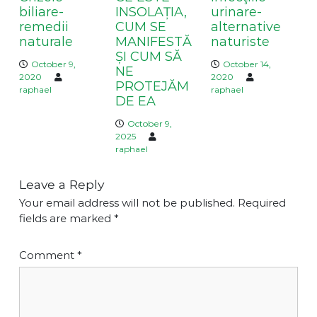
o
biliare-
INSOLAȚIA,
urinare-
n
remedii
CUM SE
alternative
naturale
MANIFESTĂ
naturiste
ȘI CUM SĂ
October 9,
October 14,
NE
2020
2020
PROTEJĂM
raphael
raphael
DE EA
October 9,
2025
raphael
Leave a Reply
Your email address will not be published.
Required
fields are marked
*
Comment
*