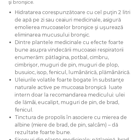
şi bronşice.
Hidratarea corespunzătoare cu cel puţin 2 litri
de apă pe zi sau ceaiuri medicinale, asigură
emolierea mucoaselor bronşice şi uşurează
eliminarea mucusului bronşic.
Dintre plantele medicinale cu efecte foarte
bune asupra vindecării mucoasei respiratorii
enumerăm: pătlagina, potbal, cimbru,
cimbrişor, muguri de pin, muguri de plop,
busuioc, isop, fenicul, lumânărică, plămânărică.
Uleiurile volatile foarte bogate în substanţe
naturale active pe mucoasa bronşică luate
intern doar la recomandarea medicului: ulei
de lămâi, eucalipt, muguri de pin, de brad,
fenicul.
Tinctura de propolis în asociere cu mierea de
albine (miere de brad, de pin, salcâm) – dă
rezultate foarte bune.
Siropuri din plante medicinale: pătlagină, brad,